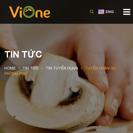
TIN TỨC
HOME
TIN TỨC
TIN TUYỂN DỤNG
TUYỂN NHÂN SỰ
PHÒNG R&D