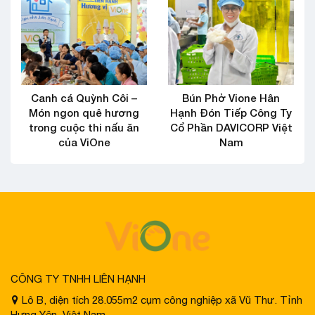
Canh cá Quỳnh Côi –
Bún Phở Vione Hân
Món ngon quê hương
Hạnh Đón Tiếp Công Ty
trong cuộc thi nấu ăn
Cổ Phần DAVICORP Việt
của ViOne
Nam
CÔNG TY TNHH LIÊN HẠNH
Lô B, diện tích 28.055m2 cụm công nghiệp xã Vũ Thư. Tỉnh
Hưng Yên, Việt Nam