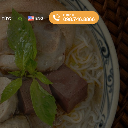
Hotline:
098.746.8866
N TỨC