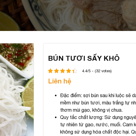
BÚN TƯƠI SẤY KHÔ
4.4/5 - (32 votes)
Liên hệ
Đặc điểm: sợi bún sau khi luộc sẽ d
mềm như bún tươi, màu trắng tự nh
thơm mùi gạo, không vị chua.
Quy tắc chất lượng: Sử dụng nguyên
tự nhiên từ gạo, nước, muối. Cam 
không sử dụng hóa chất độc hại. Q