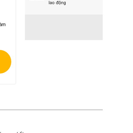
lao động
làm
g