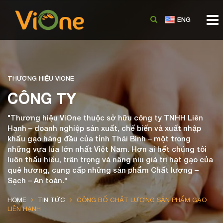
THƯƠNG HIỆU VIONE
CÔNG TY
"Thương hiệu ViOne thuộc sở hữu công ty TNHH Liên
Hạnh – doanh nghiệp sản xuất, chế biến và xuất nhập
khẩu gạo hàng đầu của tỉnh Thái Bình – một trong
những vựa lúa lớn nhất Việt Nam. Hơn ai hết chúng tôi
luôn thấu hiểu, trân trọng và nâng niu giá trị hạt gạo của
quê hương, cung cấp những sản phẩm Chất lượng –
Sạch – An toàn."
HOME
TIN TỨC
CÔNG BỐ CHẤT LƯỢNG SẢN PHẨM GẠO
LIÊN HẠNH