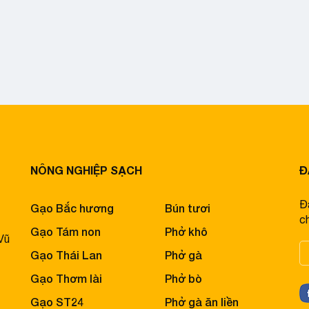
NÔNG NGHIỆP SẠCH
Đ
Đ
Gạo Bắc hương
Bún tươi
ch
Gạo Tám non
Phở khô
Vũ
Gạo Thái Lan
Phở gà
Gạo Thơm lài
Phở bò
Gạo ST24
Phở gà ăn liền