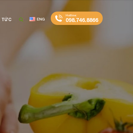
Hotline:
098.746.8866
N TỨC