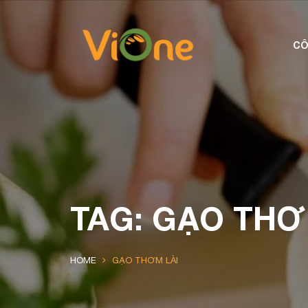
CÔ
TAG: GẠO THƠ
HOME
GẠO THƠM LÀI