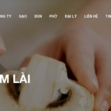
NG TY
GẠO
BÚN
PHỞ
ĐẠI LÝ
LIÊN HỆ
TI
M LÀI